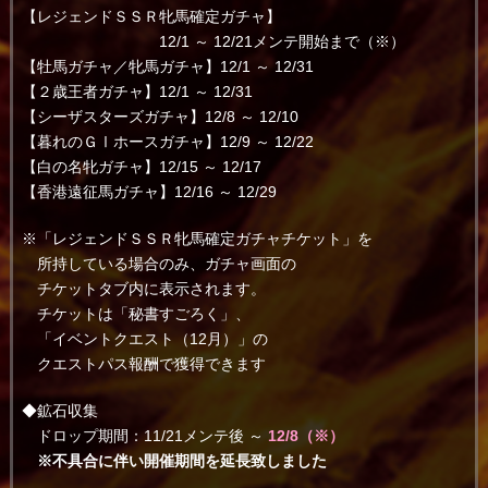
【レジェンドＳＳＲ牝馬確定ガチャ】
12/1 ～ 12/21メンテ開始まで（※）
【牡馬ガチャ／牝馬ガチャ】12/1 ～ 12/31
【２歳王者ガチャ】12/1 ～ 12/31
【シーザスターズガチャ】12/8 ～ 12/10
【暮れのＧⅠホースガチャ】12/9 ～ 12/22
【白の名牝ガチャ】12/15 ～ 12/17
【香港遠征馬ガチャ】12/16 ～ 12/29
※「レジェンドＳＳＲ牝馬確定ガチャチケット」を
所持している場合のみ、ガチャ画面の
チケットタブ内に表示されます。
チケットは「秘書すごろく」、
「イベントクエスト（12月）」の
クエストパス報酬で獲得できます
◆鉱石収集
ドロップ期間：11/21メンテ後 ～
12/8（※）
※不具合に伴い開催期間を延長致しました