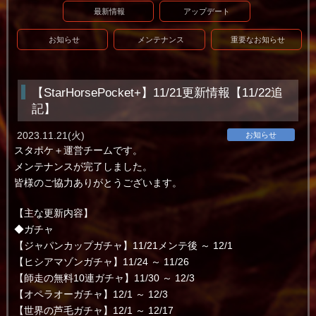
最新情報
アップデート
お知らせ
メンテナンス
重要なお知らせ
【StarHorsePocket+】11/21更新情報【11/22追
記】
2023.11.21(火)
お知らせ
スタポケ＋運営チームです。
メンテナンスが完了しました。
皆様のご協力ありがとうございます。
【主な更新内容】
◆ガチャ
【ジャパンカップガチャ】11/21メンテ後 ～ 12/1
【ヒシアマゾンガチャ】11/24 ～ 11/26
【師走の無料10連ガチャ】11/30 ～ 12/3
【オペラオーガチャ】12/1 ～ 12/3
【世界の芦毛ガチャ】12/1 ～ 12/17