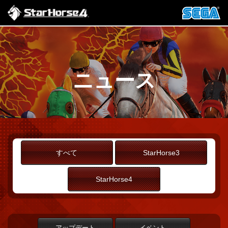
ニュース
すべて
StarHorse3
StarHorse4
アップデート
イベント