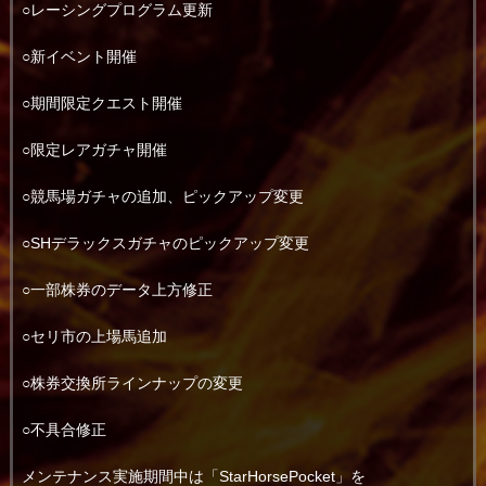
○レーシングプログラム更新
○新イベント開催
○期間限定クエスト開催
○限定レアガチャ開催
○競馬場ガチャの追加、ピックアップ変更
○SHデラックスガチャのピックアップ変更
○一部株券のデータ上方修正
○セリ市の上場馬追加
○株券交換所ラインナップの変更
○不具合修正
メンテナンス実施期間中は「StarHorsePocket」を