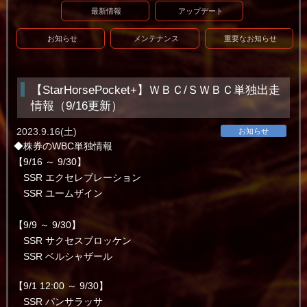
最新情報
アップデート
お知らせ
メンテナンス
重要なお知らせ
【StarHorsePocket+】ＷＢＣ/ＳＷＢＣ単独出走
情報（9/16更新）
2023.9.16(土)
お知らせ
◆株券のWBC単独情報
【9/16 ～ 9/30】
SSR エクセレブレーション
SSR ユームザイン
【9/9 ～ 9/30】
SSR サクセスブロッケン
SSR ベルシャザール
【9/1 12:00 ～ 9/30】
SSR パンサラッサ