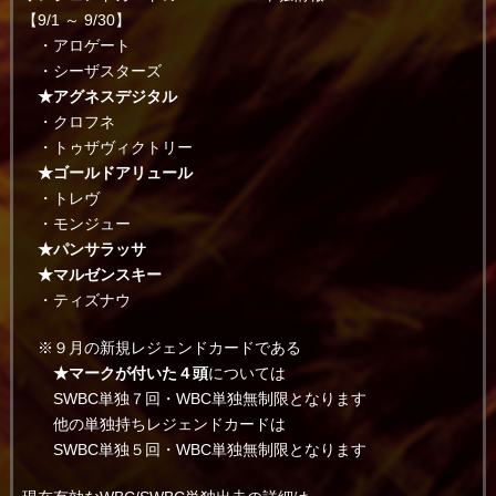
【9/1 ～ 9/30】
・アロゲート
・シーザスターズ
★アグネスデジタル
・クロフネ
・トゥザヴィクトリー
★ゴールドアリュール
・トレヴ
・モンジュー
★パンサラッサ
★マルゼンスキー
・ティズナウ
※９月の新規レジェンドカードである
★マークが付いた４頭
については
SWBC単独７回・WBC単独無制限となります
他の単独持ちレジェンドカードは
SWBC単独５回・WBC単独無制限となります