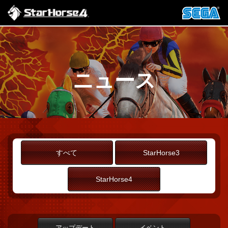
ニュース
すべて
StarHorse3
StarHorse4
アップデート
イベント