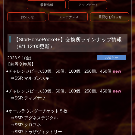
最新情報
アップデート
お知らせ
メンテナンス
重要なお知らせ
【StarHorsePocket+】交換所ラインナップ情報
（9/1 12:00更新）
2023.9.1(金)
お知らせ
【株券交換所】
●チャレンジピース30個、50個、100個、250個、450個
new
⇒SSR マルゼンスキー
●チャレンジピース30個、50個、100個、250個、450個
new
⇒SSR ティズナウ
●オールラウンダーチケット５枚
⇒SSR アグネスデジタル
⇒SSR クロフネ
⇒SSR トゥザヴィクトリー