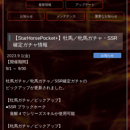
最新情報
アップデート
お知らせ
メンテナンス
重要なお知らせ
【StarHorsePocket+】牡馬／牝馬ガチャ・SSR
確定ガチャ情報
2023.9.1(金)
お知らせ
【開催期間】
9/1 ～ 9/30
牡馬ガチャ／牝馬ガチャ／SSR確定ガチャの
ピックアップが更新されました。
【牡馬ガチャ／ピックアップ】
●SSR ブラックホーク
覚醒４でシリーズスキルが使用可能
【牝馬ガチャ／ピックアップ】