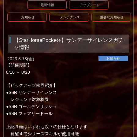
最新情報
アップデート
お知らせ
メンテナンス
重要なお知らせ
【StarHorsePocket+】サンデーサイレンスガチ
ャ情報
2023.8.18(金)
お知らせ
【開催期間】
8/18 ～ 8/20
【ピックアップ株券紹介】
●SSR サンデーサイレンス
レジェンド対象株券
●SSR ゴールデンサッシュ
●SSR フェアリードール
上記３頭はいずれも以下の仕様となります
覚醒４でシリーズスキルが使用可能