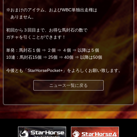
※おまけのアイテム、およびWBC単独出走権は
ありません。
初回から３回目まで、お得な馬封石の数で
ガチャを引くことができます！
単発：馬封石１個 ⇒ ２個 ⇒ ４個 ⇒ 以降は５個
10連：馬封石15個 ⇒ 25個 ⇒ 40個 ⇒ 以降は50個
今後とも「StarHorsePocket+」をよろしくお願い致します。
ニュース一覧に戻る