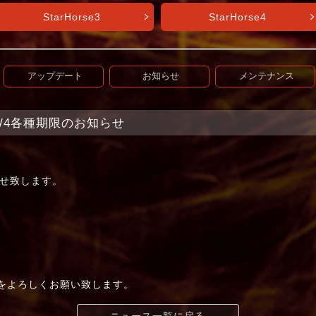
StarHorse3
StarHorse4
アップデート
お知らせ
メンテナンス
t+】8/4各種期限のお知らせ
せ致します。
t+」をよろしくお願い致します。
ニュース一覧に戻る