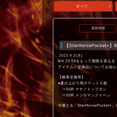
すべて
最新情報
【StarHorsePocke
2023.8.2(水)
8/4 23:59をもって期限を迎える
アイテム／交換品についてお知ら
【株券交換所】
●夏の上がり馬チケット５枚
⇒SSR マヤノトップガン
⇒SSR メジロマックイーン
今後とも「StarHorsePocke