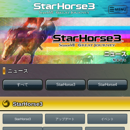
ニュース
すべて
StarHorse3
StarHorse4
StarHorse3
StarHorse3
アップデート
イベント