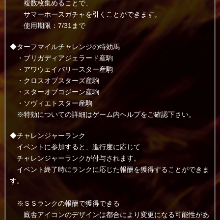
複数枚集めることで、
サマーホースガチャを引くことができます。
使用期限：7/31まで
◆ターフマイルチャレンジの特効馬
・ブリガディアジェラード産駒
・アワウェイバリースター産駒
・クロスオブスターズ産駒
・スターオブコジーン産駒
・ソヴィエトスター産駒
※特効についての詳細はゲーム内ヘルプをご確認下さい。
◆チャレンジャーランク
イベントに参加すると、進行度に応じて
チャレンジャーランクが付与されます。
イベント終了時にランクに応じた報酬を獲得することができま
す。
※ＳＳランクの報酬で獲得できる
廐舎アイコンのデザインは都合により変更になる可能性があ