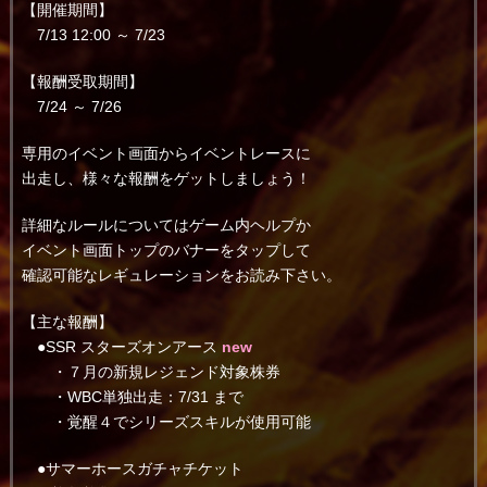
【開催期間】
7/13 12:00 ～ 7/23
【報酬受取期間】
7/24 ～ 7/26
専用のイベント画面からイベントレースに
出走し、様々な報酬をゲットしましょう！
詳細なルールについてはゲーム内ヘルプか
イベント画面トップのバナーをタップして
確認可能なレギュレーションをお読み下さい。
【主な報酬】
●SSR スターズオンアース
new
・７月の新規レジェンド対象株券
・WBC単独出走：7/31 まで
・覚醒４でシリーズスキルが使用可能
●サマーホースガチャチケット