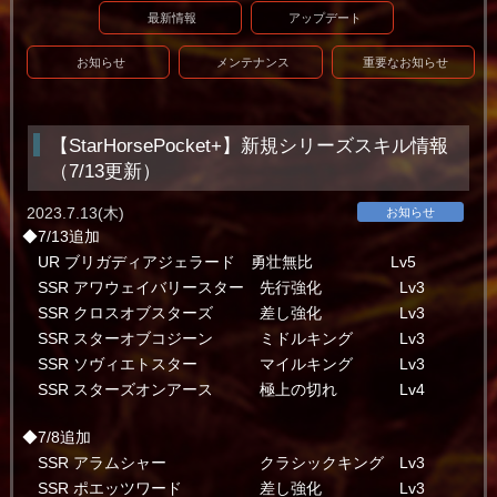
最新情報
アップデート
お知らせ
メンテナンス
重要なお知らせ
【StarHorsePocket+】新規シリーズスキル情報
（7/13更新）
2023.7.13(木)
お知らせ
◆7/13追加
UR ブリガディアジェラード 勇壮無比 Lv5
SSR アワウェイバリースター 先行強化 Lv3
SSR クロスオブスターズ 差し強化 Lv3
SSR スターオブコジーン ミドルキング Lv3
SSR ソヴィエトスター マイルキング Lv3
SSR スターズオンアース 極上の切れ Lv4
◆7/8追加
SSR アラムシャー クラシックキング Lv3
SSR ポエッツワード 差し強化 Lv3