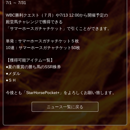
7/1 ～ 7/31
WBC勝利クエスト（７月）や7/13 12:00から開催予定の
殿堂馬チャレンジで獲得できる
「サマーホースガチャチケット」で引くことができます。
単発：サマーホースガチャチケット５枚
10連：サマーホースガチャチケット50枚
【獲得可能アイテム一覧】
●夏の重賞の勝ち馬のSSR株券
●メダル
●ＳＨ
今後とも「StarHorsePocket+」をよろしくお願い致します。
ニュース一覧に戻る