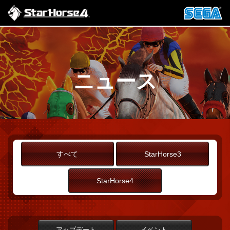
ニュース
すべて
StarHorse3
StarHorse4
アップデート
イベント