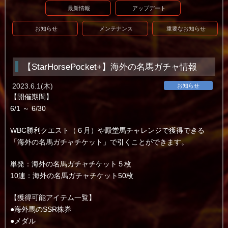
最新情報
アップデート
お知らせ
メンテナンス
重要なお知らせ
【StarHorsePocket+】海外の名馬ガチャ情報
2023.6.1(木)
お知らせ
【開催期間】
6/1 ～ 6/30
WBC勝利クエスト（６月）や殿堂馬チャレンジで獲得できる
「海外の名馬ガチャチケット」で引くことができます。
単発：海外の名馬ガチャチケット５枚
10連：海外の名馬ガチャチケット50枚
【獲得可能アイテム一覧】
●海外馬のSSR株券
●メダル