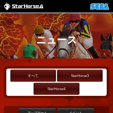
ニュース
すべて
StarHorse3
StarHorse4
アップデート
イベント