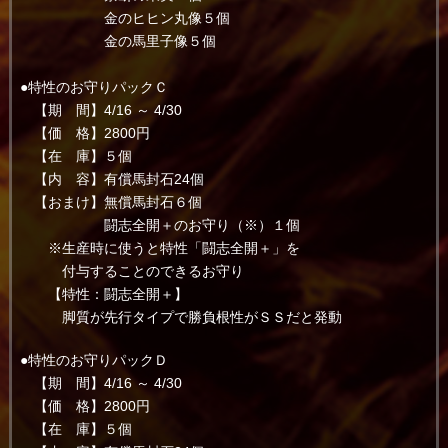
金のヒヒン丸像５個
金の馬里子像５個
●特性のお守りパックＣ
【期 間】4/16 ～ 4/30
【価 格】2800円
【在 庫】５個
【内 容】有償馬封石24個
【おまけ】無償馬封石６個
闘志全開＋のお守り（※）１個
※生産時に使うと特性「闘志全開＋」を
付与することのできるお守り
【特性：闘志全開＋】
脚質が先行タイプで勝負根性がＳＳだと発動
●特性のお守りパックＤ
【期 間】4/16 ～ 4/30
【価 格】2800円
【在 庫】５個