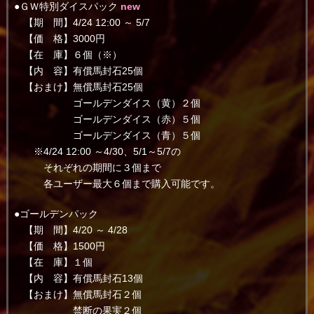
●ＧＷ特別ダイスパック
new
【期 間】4/24 12:00 ～ 5/7
【価 格】3000円
【在 庫】６個（※）
【内 容】有償馬封石25個
【おまけ】無償馬封石25個
ゴールデンダイス（黄）２個
ゴールデンダイス（赤）５個
ゴールデンダイス（青）５個
※4/24 12:00 ～4/30、5/1～5/7の
それぞれの期間に３個まで
各ユーザー最大６個まで購入可能です。
●ゴールデンパック
【期 間】4/20 ～ 4/28
【価 格】1500円
【在 庫】１個
【内 容】有償馬封石13個
【おまけ】無償馬封石２個
禁断の果実２個