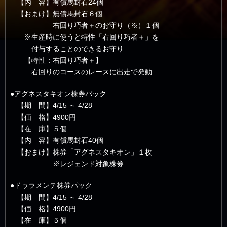
【内 容】有償馬封石24個
【おまけ】無償馬封石６個
右回り巧者＋のお守り（※）１個
※生産時に使うと特性「右回り巧者＋」を
付与することのできるお守り
【特性：右回り巧者＋】
右回りのコースのレースに出走で発動
●アグネスタキオン株券パック
【期 間】4/15 ～ 4/28
【価 格】4900円
【在 庫】５個
【内 容】有償馬封石40個
【おまけ】株券「アグネスタキオン」１枚
※レジェンド対象株券
●ドゥラメンテ株券パック
【期 間】4/15 ～ 4/28
【価 格】4900円
【在 庫】５個