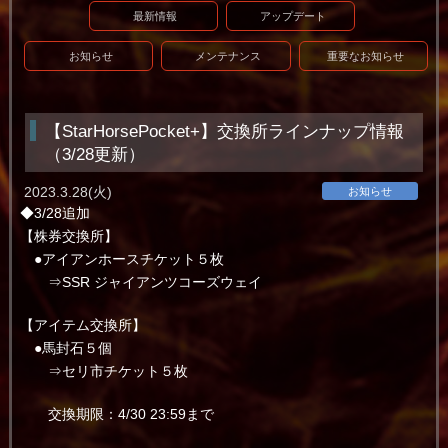
最新情報
アップデート
お知らせ
メンテナンス
重要なお知らせ
【StarHorsePocket+】交換所ラインナップ情報
（3/28更新）
2023.3.28(火)
お知らせ
◆3/28追加
【株券交換所】
●アイアンホースチケット５枚
⇒SSR ジャイアンツコーズウェイ
【アイテム交換所】
●馬封石５個
⇒セリ市チケット５枚
交換期限：4/30 23:59まで