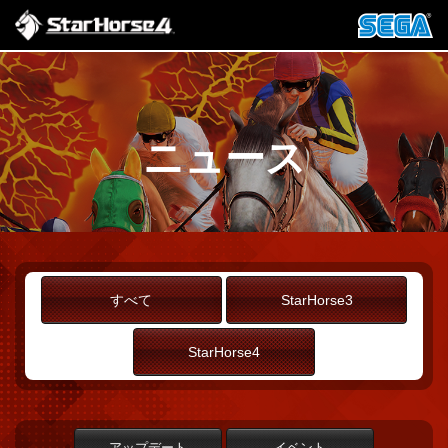
ニュース
すべて
StarHorse3
StarHorse4
アップデート
イベント