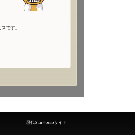
ビスです。
歴代StarHorseサイト