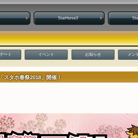
StarHorse3
Sta
デート
イベント
お知らせ
メン
4より「スタホ春祭2018」開催！