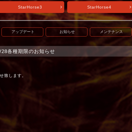
StarHorse3
StarHorse4
アップデート
お知らせ
メンテナンス
+】2/28各種期限のお知らせ
る
せ致します。