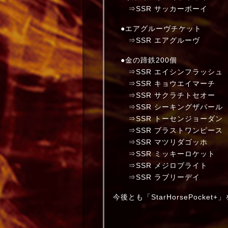
⇒SSR サッカーボーイ
●エアグルーヴチケット
⇒SSR エアグルーヴ
●金の蹄鉄200個
⇒SSR エイシンフラッシュ
⇒SSR キョウエイマーチ
⇒SSR サクラチトセオー
⇒SSR シーキングザパール
⇒SSR トーセンジョーダン
⇒SSR ブラストワンピース
⇒SSR マツリダゴッホ
⇒SSR ミッキーロケット
⇒SSR メジロブライト
⇒SSR ラブリーデイ
今後とも「StarHorsePocke