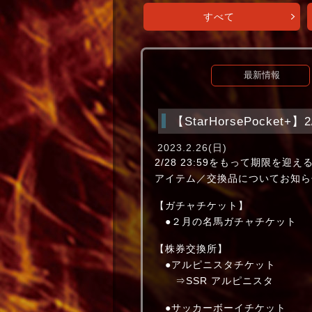
すべて
最新情報
【StarHorsePocket
2023.2.26(日)
2/28 23:59をもって期限を迎え
アイテム／交換品についてお知ら
【ガチャチケット】
●２月の名馬ガチャチケット
【株券交換所】
●アルピニスタチケット
⇒SSR アルピニスタ
●サッカーボーイチケット