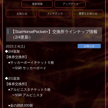
最新情報
アップデート
お知らせ
メンテナンス
重要なお知らせ
【StarHorsePocket+】交換所ラインナップ情報
（2/4更新）
2023.2.4(土)
お知らせ
◆2/4追加
【株券交換所】
●サッカーボーイチケット５枚
⇒SSR サッカーボーイ
◆2/1追加
【株券交換所】
●アルピニスタチケット５枚
⇒SSR アルピニスタ
●金の蹄鉄200個