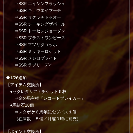
⇒SSR エイシンフラッシュ
⇒SSR キョウエイマーチ
⇒SSR サクラチトセオー
⇒SSR シーキングザパール
⇒SSR トーセンジョーダン
⇒SSR ブラストワンピース
⇒SSR マツリダゴッホ
⇒SSR ミッキーロケット
⇒SSR メジロブライト
⇒SSR ラブリーデイ
◆1/26追加
【アイテム交換所】
●セクレタリアトチケット５枚
⇒金の馬主権「レコードブレイカー」
●馬封石10個
⇒スタポケ６周年記念ダイス１個
（在庫数：５個／月曜０時に補充）
【ポイント交換所】