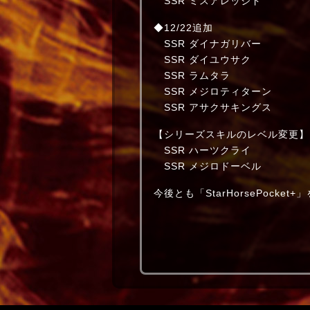
SSR ミスアレッジド 
◆12/22追加
SSR ダイナガリバ
SSR ダイユウサク
SSR ラムタラ 
SSR メジロティター
SSR アサクサキング
【シリーズスキルのレベル変更】
SSR ハーツクライ 大
SSR メジロドーベル 京都
今後とも「StarHorsePocke