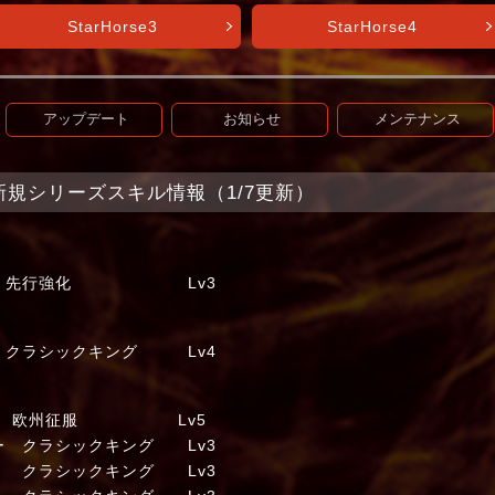
StarHorse3
StarHorse4
アップデート
お知らせ
メンテナンス
et+】新規シリーズスキル情報（1/7更新）
ン 先行強化 Lv3
ラシックキング Lv4
州征服 Lv5
ー クラシックキング Lv3
 クラシックキング Lv3