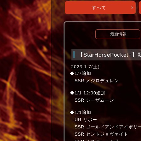
すべて
最新情報
【StarHorsePock
2023.1.7(土)
◆1/7追加
SSR メジロデュレ
◆1/1 12:00追加
SSR シーザムーン ク
◆1/1追加
UR リボー 欧
SSR ゴールドアンドアイボリ
SSR セントジョヴァイト