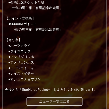
●有馬記念チケット５枚
⇒金の馬主権「有馬記念出走馬」
【ポイント交換所】
●50000Ｍポイント
⇒銀の馬主権「有馬記念出走馬」
【セリ市】
●ハーツクライ
●ダイユウサク
●マツリダゴッホ
●アメリカンボス
●エアシェイディ
●ナイスネイチャ
●オジュウチョウサン
今後とも「StarHorsePocket+」をよろしくお願い致します。
ニュース一覧に戻る