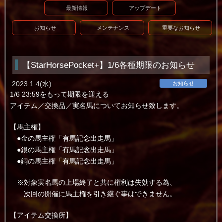
最新情報
アップデート
お知らせ
メンテナンス
重要なお知らせ
【StarHorsePocket+】1/6各種期限のお知らせ
2023.1.4(水)
お知らせ
1/6 23:59をもって期限を迎える
アイテム／交換品／実名馬についてお知らせ致します。
【馬主権】
●金の馬主権「有馬記念出走馬」
●銀の馬主権「有馬記念出走馬」
●銅の馬主権「有馬記念出走馬」
※対象実名馬の上場終了と共に権利は失効する為、
次回の開催に馬主権を引き継ぐ事はできません。
【アイテム交換所】