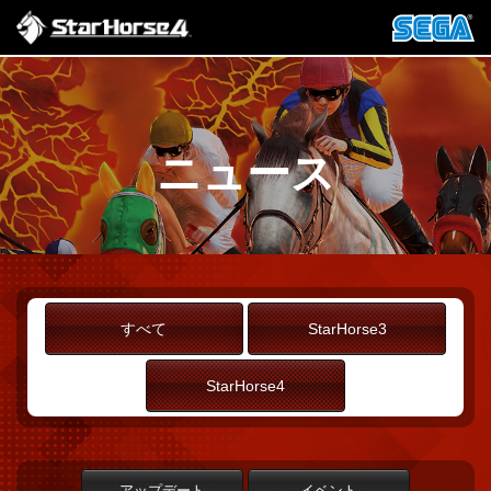
ニュース
すべて
StarHorse3
StarHorse4
アップデート
イベント