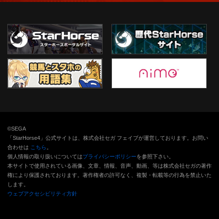
©SEGA
「StarHorse4」公式サイトは、株式会社セガ フェイブが運営しております。お問い
合わせは
こちら
。
個人情報の取り扱いについては
プライバシーポリシー
を参照下さい。
本サイトで使用されている画像、文章、情報、音声、動画、等は株式会社セガの著作
権により保護されております。
著作権者の許可なく、複製・転載等の行為を禁止いた
します。
ウェブアクセシビリティ方針