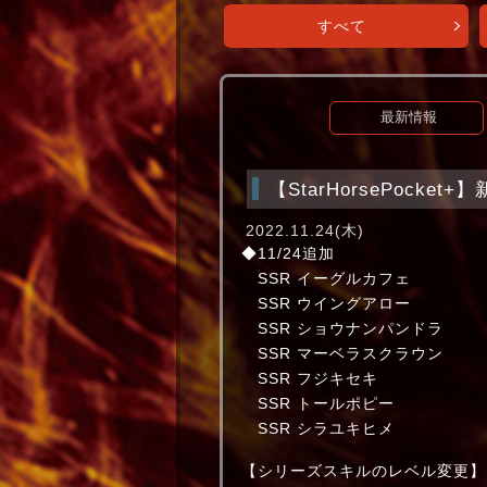
すべて
最新情報
【StarHorsePocke
2022.11.24(木)
◆11/24追加
SSR イーグルカフ
SSR ウイングアロー
SSR ショウナンパン
SSR マーベラスクラ
SSR フジキセキ サ
SSR トールポピー
SSR シラユキヒメ
【シリーズスキルのレベル変更】