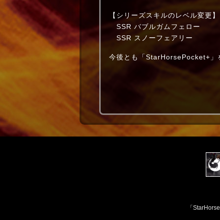
【シリーズスキルのレベル変更】
SSR バブルガムフェロー ミド
SSR スノーフェアリー 海
今後とも「StarHorsePocke
「StarH