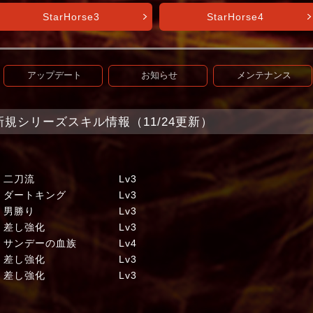
StarHorse3
StarHorse4
アップデート
お知らせ
メンテナンス
t+】新規シリーズスキル情報（11/24更新）
ェ 二刀流 Lv3
 ダートキング Lv3
ドラ 男勝り Lv3
ウン 差し強化 Lv3
ンデーの血族 Lv4
 差し強化 Lv3
 差し強化 Lv3