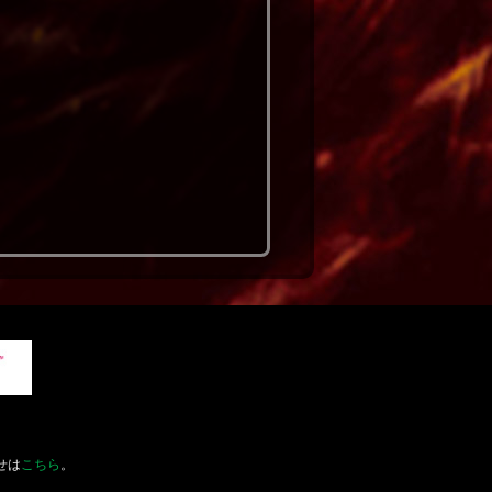
せは
こちら
。