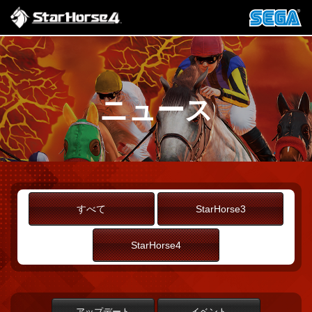
ニュース
すべて
StarHorse3
StarHorse4
アップデート
イベント