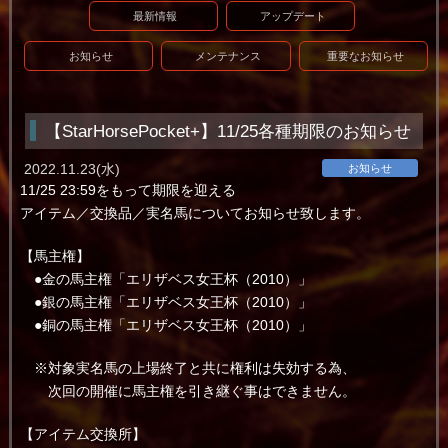
最新情報
アップデート
お知らせ
メンテナンス
重要なお知らせ
【StarHorsePocket+】11/25各種期限のお知らせ
2022.11.23(水)
お知らせ
11/25 23:59をもって期限を迎える
アイテム／交換品／実名馬についてお知らせ致します。
【馬主権】
●金の馬主権「エリザベス女王杯（2010）」
●銀の馬主権「エリザベス女王杯（2010）」
●銅の馬主権「エリザベス女王杯（2010）」
※対象実名馬の上場終了と共に権利は失効する為、
次回の開催に馬主権を引き継ぐ事はできません。
【アイテム交換所】