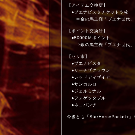
【アイテム交換所】
●ブエナビスタチケット５枚
⇒金の馬主権「ブエナ世代」
【ポイント交換所】
●50000Ｍポイント
⇒銀の馬主権「ブエナ世代」
【セリ市】
●ブエナビスタ
●リーチザクラウン
●レッドディザイア
●サンカルロ
●ジェルミナル
●フォゲッタブル
●ネコパンチ
今後とも「StarHorsePocke