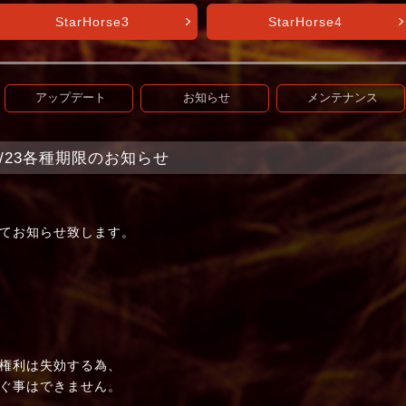
StarHorse3
StarHorse4
アップデート
お知らせ
メンテナンス
+】9/23各種期限のお知らせ
る
てお知らせ致します。
権利は失効する為、
ぐ事はできません。