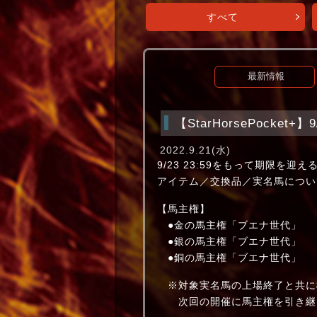
すべて
最新情報
【StarHorsePocket
2022.9.21(水)
9/23 23:59をもって期限を迎え
アイテム／交換品／実名馬につい
【馬主権】
●金の馬主権「ブエナ世代」
●銀の馬主権「ブエナ世代」
●銅の馬主権「ブエナ世代」
※対象実名馬の上場終了と共に
次回の開催に馬主権を引き継