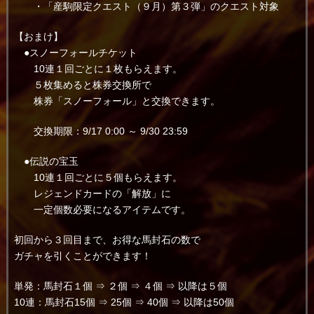
・「産駒限定クエスト（９月）第３弾」のクエスト対象
【おまけ】
●スノーフォールチケット
10連１回ごとに１枚もらえます。
５枚集めると株券交換所で
株券「スノーフォール」と交換できます。
交換期限：9/17 0:00 ～ 9/30 23:59
●伝説の宝玉
10連１回ごとに５個もらえます。
レジェンドカードの「解放」に
一定個数必要になるアイテムです。
初回から３回目まで、お得な馬封石の数で
ガチャを引くことができます！
単発：馬封石１個 ⇒ ２個 ⇒ ４個 ⇒ 以降は５個
10連：馬封石15個 ⇒ 25個 ⇒ 40個 ⇒ 以降は50個