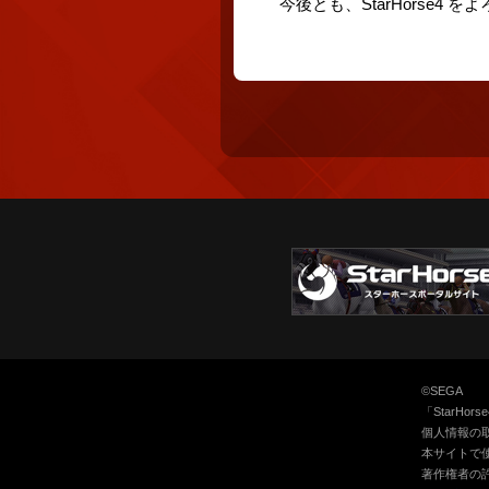
今後とも、StarHorse4
©SEGA
「StarH
個人情報の
本サイトで
著作権者の