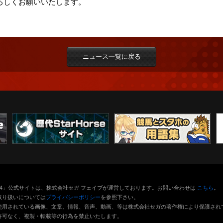
 をよろしくお願いいたします。
ニュース一覧に戻る
orse4」公式サイトは、株式会社セガ フェイブが運営しております。お問い合わせは
こちら
。
取り扱いについては
プライバシーポリシー
を参照下さい。
使用されている画像、文章、情報、音声、動画、等は株式会社セガの著作権により保護され
許可なく、複製・転載等の行為を禁止いたします。