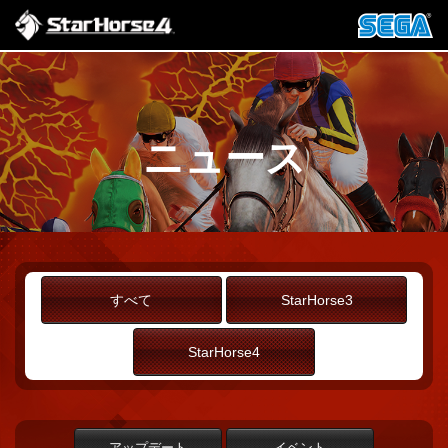
ニュース
すべて
StarHorse3
StarHorse4
アップデート
イベント