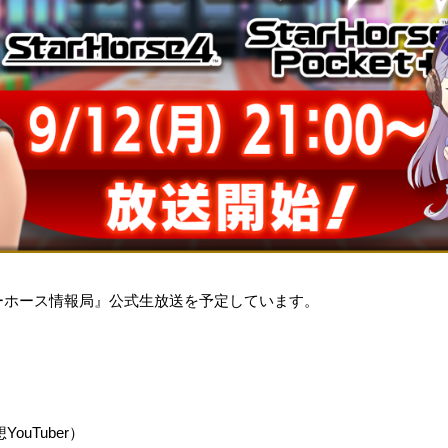
。
ーホース情報局』公式生放送を予定しています。
uTuber）