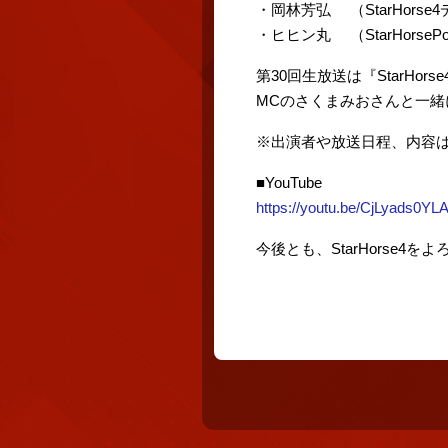
・岡林芳弘 （StarHorse4
・ヒヒン丸 （StarHorseP
第30回生放送は『StarHors
MCのさくまみおさんと一緒
※出演者や放送日程、内容
■YouTube
https://youtu.be/CjLyads0YL
今後とも、StarHorse4