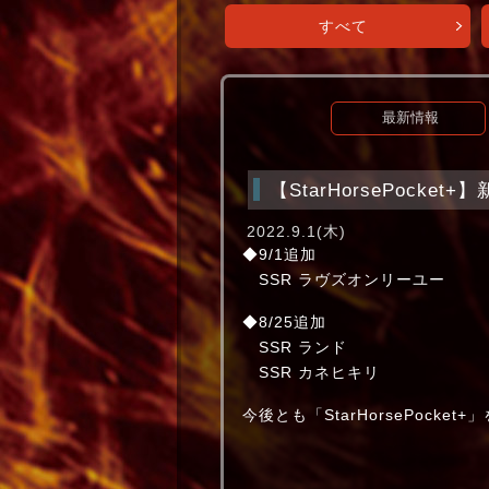
すべて
最新情報
【StarHorsePock
2022.9.1(木)
◆9/1追加
SSR ラヴズオンリーユ
◆8/25追加
SSR ランド クラ
SSR カネヒキリ 
今後とも「StarHorsePocke