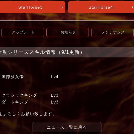
StarHorse3
StarHorse4
アップデート
お知らせ
メンテナンス
et+】新規シリーズスキル情報（9/1更新）
ー 国際派女優 Lv4
シックキング Lv3
ダートキング Lv3
t+」をよろしくお願い致します。
ニュース一覧に戻る