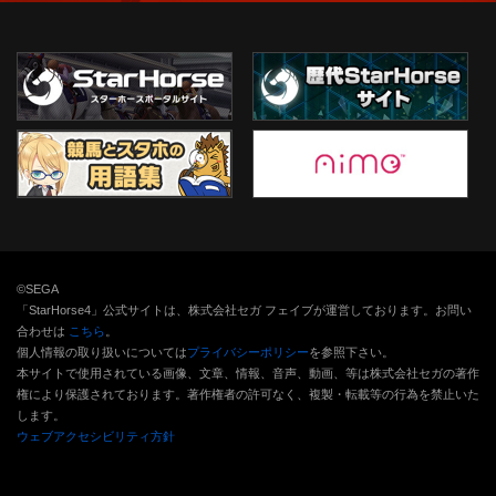
©SEGA
「StarHorse4」公式サイトは、株式会社セガ フェイブが運営しております。お問い
合わせは
こちら
。
個人情報の取り扱いについては
プライバシーポリシー
を参照下さい。
本サイトで使用されている画像、文章、情報、音声、動画、等は株式会社セガの著作
権により保護されております。
著作権者の許可なく、複製・転載等の行為を禁止いた
します。
ウェブアクセシビリティ方針