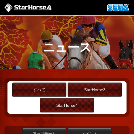
ニュース
すべて
StarHorse3
StarHorse4
アップデート
イベント