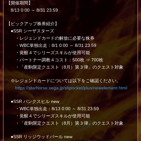
【開催期間】
8/13 0:00 ～ 8/31 23:59
【ピックアップ株券紹介】
●SSR シーザスターズ
・レジェンドカードの解放に必要な株券
・WBC単独出走：8/1 0:00 ～ 8/31 23:59
・覚醒４でシリーズスキルが使用可能
・パートナー調教４コスト：500枚 ⇒ 700枚
・「産駒限定クエスト（8月）第３弾」のクエスト対象
※レジェンドカードについては以下をご確認ください。
https://starhorse.sega.jp/shpocket/plus/newelement.html
●SSR バンクスヒル new
・WBC単独出走：8/13 0:00 ～ 8/31 23:59
・覚醒４でシリーズスキルが使用可能
・「産駒限定クエスト（8月）第３弾」のクエスト対象
●SSR リッジウッドパール new