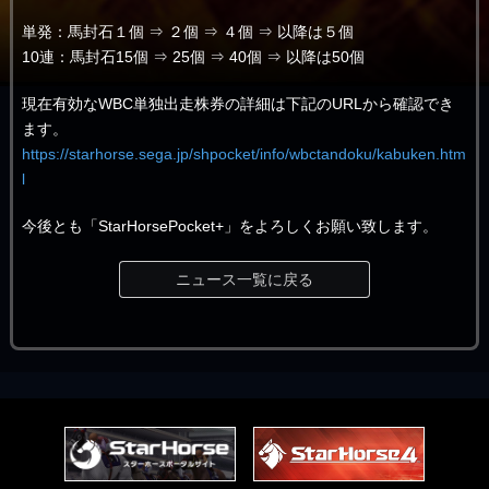
単発：馬封石１個 ⇒ ２個 ⇒ ４個 ⇒ 以降は５個
10連：馬封石15個 ⇒ 25個 ⇒ 40個 ⇒ 以降は50個
現在有効なWBC単独出走株券の詳細は下記のURLから確認でき
ます。
https://starhorse.sega.jp/shpocket/info/wbctandoku/kabuken.htm
l
今後とも「StarHorsePocket+」をよろしくお願い致します。
ニュース一覧に戻る