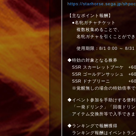
https://starhorse.sega.jp/shpoc
【主なポイント報酬】
●名牝ガチャチケット
複数枚集めることで、
名牝ガチャを引くことができ
使用期限：8/1 0:00 ～ 8/31 
◆特効の対象となる株券
SSR スカーレットブーケ +60
SSR ゴールデンサッシュ +60
SSR ドナブリーニ +60
※覚醒無しの場合の特効倍率で
◆イベント参加を手助けする便利
「一発ドリンク」「回復ドリン
アイテム交換所等で入手できま
◆ランキングで報酬獲得
ランキング報酬はイベントラン