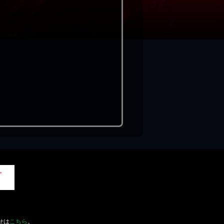
せは
こちら
。