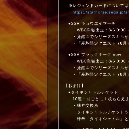
※レジェンドカードについては
https://starhorse.sega.jp/
●SSR キョウエイマーチ
・WBC単独出走：8/6 0:00 ～ 8
・覚醒４でシリーズスキルが
・「産駒限定クエスト（8月）
●SSR ブラックホーク new
・WBC単独出走：8/6 0:00 ～ 8
・覚醒４でシリーズスキルが
・「産駒限定クエスト（8月）
【おまけ】
●タイキシャトルチケット
10連１回ごとに１枚もらえま
・株券交換所
タイキシャトルチケット５
株券「タイキシャトル」と交