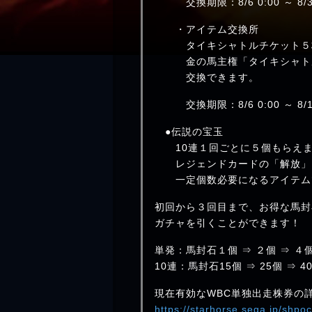
交換期限：8/6 0:00 ～ 8/31
・アイテム交換所
タイキシャトルチケット５
金の馬主権「タイキシャト
交換できます。
交換期限：8/6 0:00 ～ 8/19
●伝説の宝玉
10連１回ごとに５個もらえま
レジェンドカードの「解放」
一定個数必要になるアイテム
初回から３回目まで、お得な馬封
ガチャを引くことができます！
単発：馬封石１個 ⇒ ２個 ⇒ ４
10連：馬封石15個 ⇒ 25個 ⇒ 4
現在有効なWBC単独出走株券の
https://starhorse.sega.jp/shpo