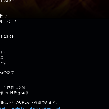
 23:59
枚で
ル世代」と
 23:59
す。
に
です。
石の数で
個 ⇒ 以降は５個
0個 ⇒ 以降は50個
詳細は下記のURLから確認できます。
cket/info/wbctandoku/kabuken.html