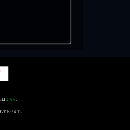
せは
こちら
。
れております。