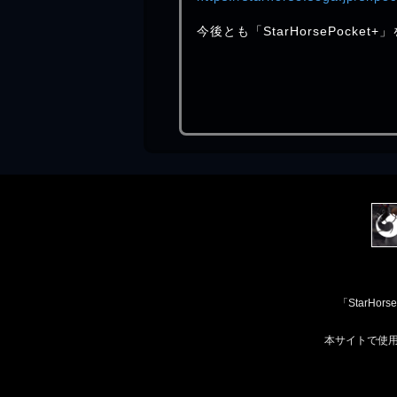
今後とも「StarHorsePocke
「StarH
本サイトで使