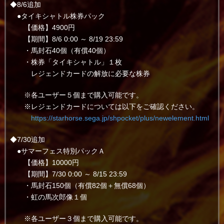
◆8/6追加
●タイキシャトル株券パック
【価格】4900円
【期間】8/6 0:00 ～ 8/19 23:59
・馬封石40個（有償40個）
・株券「タイキシャトル」１枚
レジェンドカードの解放に必要な株券
※各ユーザー５個まで購入可能です。
※レジェンドカードについては以下をご確認ください。
https://starhorse.sega.jp/shpocket/plus/newelement.html
◆7/30追加
●サマーフェス特別パックＡ
【価格】10000円
【期間】7/30 0:00 ～ 8/15 23:59
・馬封石150個（有償82個＋無償68個）
・虹の馬次郎像１個
※各ユーザー３個まで購入可能です。