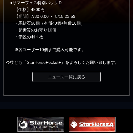
●サマーフェス特別パックＤ
【価格】4900円
【期間】7/30 0:00 ～ 8/15 23:59
・馬封石56個（有償40個+無償16個）
・超素質のお守り10個
・伝説の羽１枚
※各ユーザー10個まで購入可能です。
今後とも「StarHorsePocket+」をよろしくお願い致します。
ニュース一覧に戻る