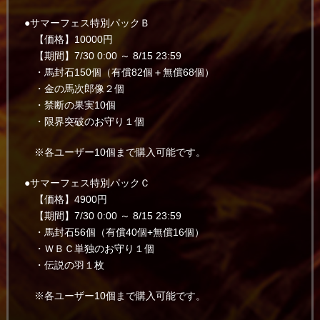
●サマーフェス特別パックＢ
【価格】10000円
【期間】7/30 0:00 ～ 8/15 23:59
・馬封石150個（有償82個＋無償68個）
・金の馬次郎像２個
・禁断の果実10個
・限界突破のお守り１個
※各ユーザー10個まで購入可能です。
●サマーフェス特別パックＣ
【価格】4900円
【期間】7/30 0:00 ～ 8/15 23:59
・馬封石56個（有償40個+無償16個）
・ＷＢＣ単独のお守り１個
・伝説の羽１枚
※各ユーザー10個まで購入可能です。