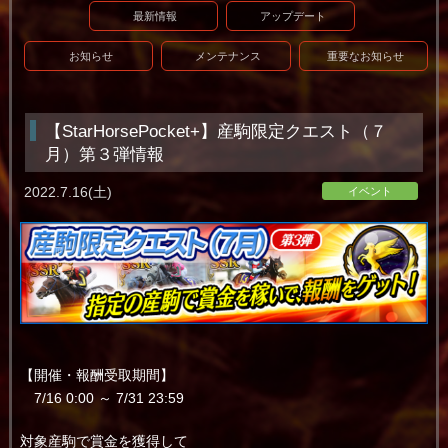
最新情報
アップデート
お知らせ
メンテナンス
重要なお知らせ
【StarHorsePocket+】産駒限定クエスト（７
月）第３弾情報
2022.7.16(土)
イベント
【開催・報酬受取期間】
7/16 0:00 ～ 7/31 23:59
対象産駒で賞金を獲得して