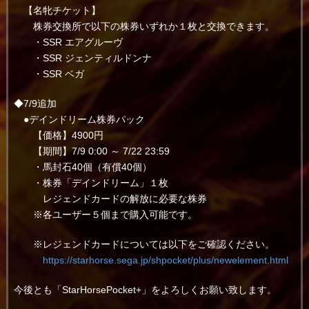
【名牝チケット】
株券交換所で以下の株券いずれか１枚と交換できます。
・SSR エアグルーヴ
・SSR ジェンティルドンナ
・SSR ベガ
◆7/9追加
●デインドリーム株券パック
【価格】4900円
【期間】7/9 0:00 ～ 7/22 23:59
・馬封石40個（有償40個）
・株券「デインドリーム」１枚
レジェンドカードの解放に必要な株券
※各ユーザー５個まで購入可能です。
※レジェンドカードについては以下をご確認ください。
https://starhorse.sega.jp/shpocket/plus/newelement.html
今後とも「StarHorsePocket+」をよろしくお願い致します。