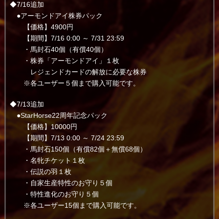
◆7/16追加
●アーモンドアイ株券パック
【価格】4900円
【期間】7/16 0:00 ～ 7/31 23:59
・馬封石40個（有償40個）
・株券「アーモンドアイ」１枚
レジェンドカードの解放に必要な株券
※各ユーザー５個まで購入可能です。
◆7/13追加
●StarHorse22周年記念パック
【価格】10000円
【期間】7/13 0:00 ～ 7/24 23:59
・馬封石150個（有償82個＋無償68個）
・名牝チケット１枚
・伝説の羽１枚
・自家生産特性のお守り５個
・特性進化のお守り５個
※各ユーザー15個まで購入可能です。