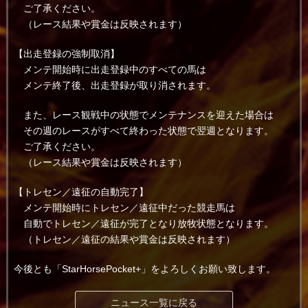
ご了承ください。
（レース結果や賞金は反映されます）
【出走登録の強制取消】
メンテ開始時に出走登録中のすべての馬は
メンテ終了後、出走登録が取り消されます。
また、レース観戦中の状態でメンテナンスを迎えた場合は
その週のレースがすべて終わった状態で翌週となります。
ご了承ください。
（レース結果や賞金は反映されます）
【トレセン／遠征の自動完了】
メンテ開始時にトレセン／遠征中だった競走馬は
自動でトレセン／遠征が完了となり放牧状態となります。
（トレセン／遠征の結果や賞金は反映されます）
今後とも「StarHorsePocket+」をよろしくお願い致します。
ニュース一覧に戻る