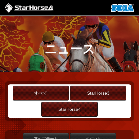
ニュース
すべて
StarHorse3
StarHorse4
アップデート
イベント