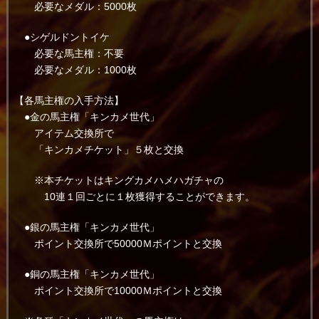
必要なメダル：5000枚
●シゲルドントイケ
必要な馬主権：不要
必要なメダル：1000枚
【各馬主権の入手方法】
●金の馬主権「キンカメ世代」
アイテム交換所で
「キンカメチケット」５枚と交換
※本チケットはキングカメハメハガチャの
10連１回ごとに１枚獲得することができます。
●銀の馬主権「キンカメ世代」
ポイント交換所で50000Ｍポイントと交換
●銅の馬主権「キンカメ世代」
ポイント交換所で10000Ｍポイントと交換