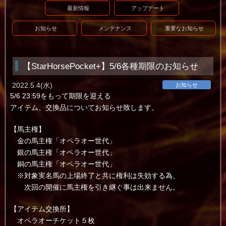
最新情報
アップデート
お知らせ
メンテナンス
重要なお知らせ
【StarHorsePocket+】5/6各種期限のお知らせ
2022.5.4(水)
お知らせ
5/6 23:59をもって期限を迎える
アイテム、交換品についてお知らせ致します。
【馬主権】
金の馬主権「オペラオー世代」
銀の馬主権「オペラオー世代」
銅の馬主権「オペラオー世代」
※対象実名馬の上場終了と共に権利は失効する為、
次回の開催に馬主権を引き継ぐ事は出来ません。
【アイテム交換所】
オペラオーチケット５枚