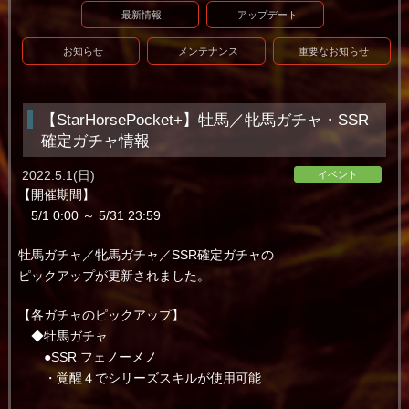
最新情報
アップデート
お知らせ
メンテナンス
重要なお知らせ
【StarHorsePocket+】牡馬／牝馬ガチャ・SSR
確定ガチャ情報
2022.5.1(日)
イベント
【開催期間】
5/1 0:00 ～ 5/31 23:59
牡馬ガチャ／牝馬ガチャ／SSR確定ガチャの
ピックアップが更新されました。
【各ガチャのピックアップ】
◆牡馬ガチャ
●SSR フェノーメノ
・覚醒４でシリーズスキルが使用可能