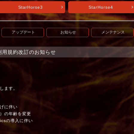
StarHorse3
StarHorse4
アップデート
お知らせ
メンテナンス
t+】利用規約改訂のお知らせ
します。
げに伴い
）の年齢を変更
lyticsの導入に伴い