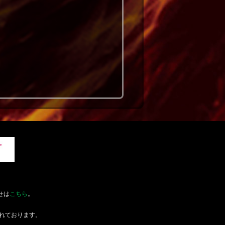
せは
こちら
。
れております。