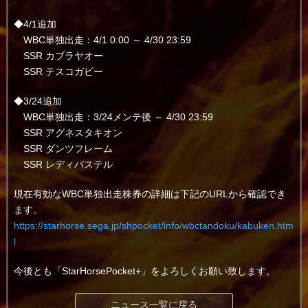
◆4/1追加
WBC単独出走：4/1 0:00 ～ 4/30 23:59
SSR カブラヤオー
SSR テスコガビー
◆3/24追加
WBC単独出走：3/24メンテ後 ～ 4/30 23:59
SSR アグネスタキオン
SSR ダンツフレーム
SSR レディパステル
現在有効なWBC単独出走株券の詳細は下記のURLから確認でき
ます。
https://starhorse.sega.jp/shpocket/info/wbctandoku/kabuken.htm
l
今後とも「StarHorsePocket+」をよろしくお願い致します。
ニュース一覧に戻る