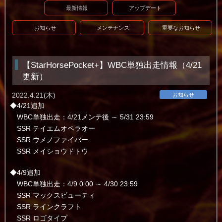
最新情報
アップデート
お知らせ
メンテナンス
重要なお知らせ
【StarHorsePocket+】WBC単独出走情報（4/21
更新）
2022.4.21(木)
お知らせ
◆4/21追加
WBC単独出走：4/21メンテ後 ～ 5/31 23:59
SSR テイエムオペラオー
SSR ウメノファイバー
SSR メイショウドトウ
◆4/9追加
WBC単独出走：4/9 0:00 ～ 4/30 23:59
SSR マックスビューティ
SSR ラインクラフト
SSR ロゴタイプ