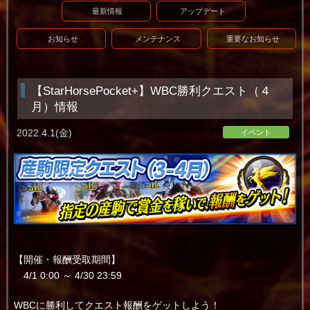
最新情報
アップデート
お知らせ
メンテナンス
重要なお知らせ
【StarHorsePocket+】WBC勝利クエスト（４
月）情報
2022.4.1(金)
イベント
【開催・報酬受取期間】
4/1 0:00 ～ 4/30 23:59
WBCに勝利してクエスト報酬をゲットしよう！