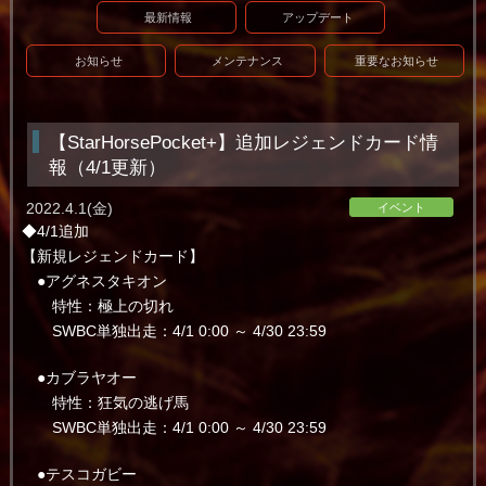
最新情報
アップデート
お知らせ
メンテナンス
重要なお知らせ
【StarHorsePocket+】追加レジェンドカード情
報（4/1更新）
2022.4.1(金)
イベント
◆4/1追加
【新規レジェンドカード】
●アグネスタキオン
特性：極上の切れ
SWBC単独出走：4/1 0:00 ～ 4/30 23:59
●カブラヤオー
特性：狂気の逃げ馬
SWBC単独出走：4/1 0:00 ～ 4/30 23:59
●テスコガビー